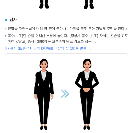
남자
양팔을 자연스럽게 내려 양 옆에 둔다. (손가락을 모두 모아 가볍게 주먹을 쥔다.)
공수(拱手)한 손을 허리선 부분에 놓는다. (평상시 공수 (拱手) 자세는 왼손을 위로
하여 맞잡고, 흉사 (凶事)에는 오른손이 위로 가도록 잡는다.
흉사 (凶事) : 대공복 (大功服) 이상의 상 (喪)을 말한다.