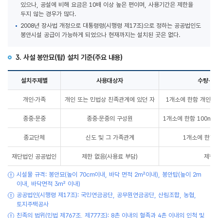
있으나, 공설에 비해 요금은 10배 이상 높은 편이며, 사용기간은 제한을
두지 않는 경우가 많다.
2008년 장사법 개정으로 대통령령(시행령 제17조)으로 정하는 공공법인도
봉안시설 공급이 가능하게 되었으나 현재까지는 설치된 곳은 없다.
3. 사설 봉안묘(탑) 설치 기준(주요 내용)
설치주제별
사용대상자
수량·면
사설 봉안묘(탑) 설치 기준(주요 내용)
개인·가족
개인 또는 민법상 친족관계에 있던 자
1개소에 한함 개인1
종중·문중
종중·문중의 구성원
1개소에 한함 100㎡ 
종교단체
신도 및 그 가족관계
1개소에 한함 
재단법인 공공법인
제한 없음(사용료 부담)
제한 
시설물 규격: 봉안묘(높이 70㎝이내, 바닥 면적 2㎡이내), 봉안탑(높이 2m
이내, 바닥면적 3㎡ 이내)
공공법인(시행령 제17조): 국민연금공단, 공무원연금공단, 산림조합, 농협,
토지주택공사
친족의 범위(민법 제767조, 제777조): 8촌 이내의 혈족과 4촌 이내의 인척 및