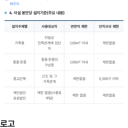
배우자
4. 사설 봉안당 설치기준(주요 내용)
설치주제별
사용대상자
연면적 제한
안치규모 제한
사설
민법상
봉안당
가족용
친족관계에 있던
100㎡ 이내
제한없음
설치기준
자
(주요
내용)
종중·문중의
종중·문중
100㎡ 이내
제한없음
구성원
신도 및 그
종교단체
제한없음
5,000구 이하
가족관계
재단법인
제한 없음(사용료
제한 없음
제한없음
공공법인
부담)
로고