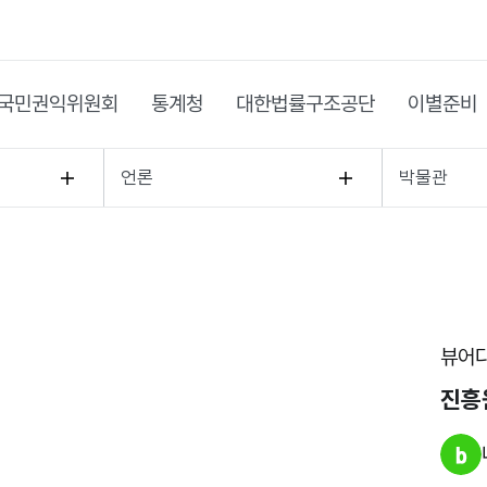
국민권익위원회
통계청
대한법률구조공단
이별준비
언론
박물관
뷰어
진흥