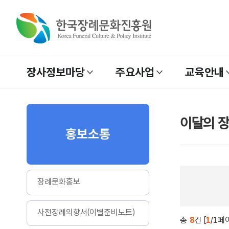
장사정보마당
주요사업
교육안내
이달의 
홍보소통
장례문화홍보
사전장례의향서(이별준비노트)
총
8
건 [
1
/
1
페