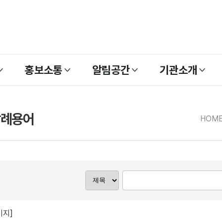
홍보소통
알림공간
기관소개
장례용어
HOM
이지]