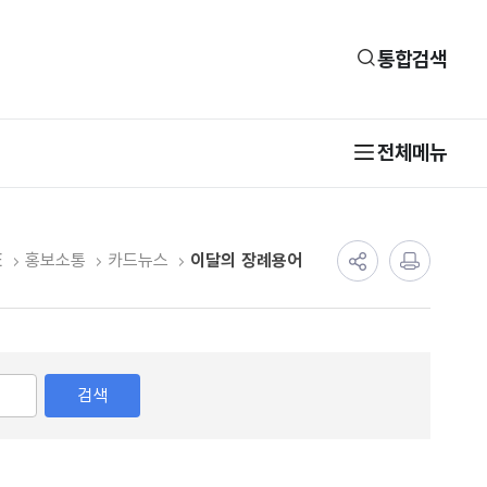
통합검색
전체메뉴
E
홍보소통
카드뉴스
이달의 장례용어
검색