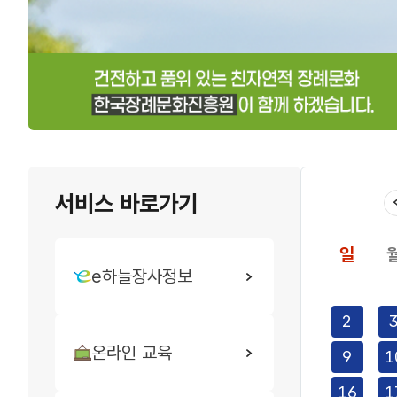
서비스 바로가기
일
e하늘장사정보
장사시설종
2026년
2
08월
온라인 교육
일정
9
1
16
1