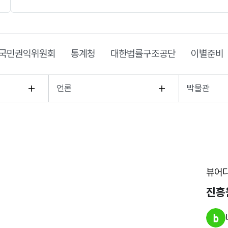
국민권익위원회
통계청
대한법률구조공단
이별준비
언론
박물관
뷰어
진흥